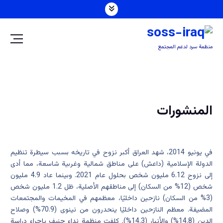
منظمة سرد لدعم المجتمع
المنشورات
في يونيو 2014، شهد العراق أكبر نزوح في تاريخه بسبب سيطرة تنظيم
الدولة الإسلامية (داعش) على مناطق شمالية وغربية شاسعة، مما أدى
إلى نزوح 6.12 مليون شخص بحلول عام 2021. وبينما عاد 4.9 مليون
شخص (12% من السكان) إلى مناطقهم الأصلية، ظل 1.2 مليون شخص
(3% من السكان) نازحين داخليًا، معظمهم في المخيمات والمجتمعات
المضيفة. معظم النازحين داخليًا ينحدرون من نينوى (70.9%) وصلاح
الدين (14.8%) والأنبار (14.3%). كلفت منظمة نداء جنيف بإجراء دراسة