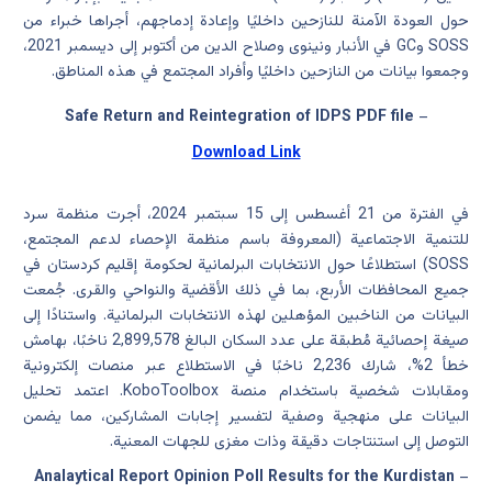
حول العودة الآمنة للنازحين داخليًا وإعادة إدماجهم، أجراها خبراء من
SOSS وGC في الأنبار ونينوى وصلاح الدين من أكتوبر إلى ديسمبر 2021،
وجمعوا بيانات من النازحين داخليًا وأفراد المجتمع في هذه المناطق.
Safe Return and Reintegration of IDPS PDF file
–
Download Link
في الفترة من 21 أغسطس إلى 15 سبتمبر 2024، أجرت منظمة سرد
للتنمية الاجتماعية (المعروفة باسم منظمة الإحصاء لدعم المجتمع،
SOSS) استطلاعًا حول الانتخابات البرلمانية لحكومة إقليم كردستان في
جميع المحافظات الأربع، بما في ذلك الأقضية والنواحي والقرى. جُمعت
البيانات من الناخبين المؤهلين لهذه الانتخابات البرلمانية. واستنادًا إلى
صيغة إحصائية مُطبقة على عدد السكان البالغ 2,899,578 ناخبًا، بهامش
خطأ 2%، شارك 2,236 ناخبًا في الاستطلاع عبر منصات إلكترونية
ومقابلات شخصية باستخدام منصة KoboToolbox. اعتمد تحليل
البيانات على منهجية وصفية لتفسير إجابات المشاركين، مما يضمن
التوصل إلى استنتاجات دقيقة وذات مغزى للجهات المعنية.
Analaytical Report Opinion Poll Results for the Kurdistan
–