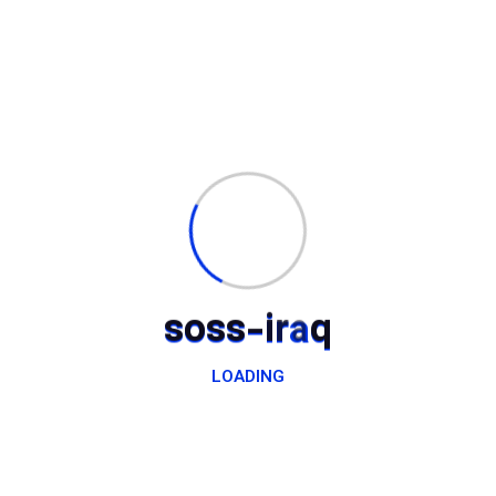
هاوبەشی دامەزراوەیی، شاندێکی باڵای ڕێکخراوی سەرد بۆ
پشتیوانی کۆمەڵگا (SOSS)، بە سەرۆکایەتی پڕۆفیسۆر دکتۆر
دڵشاد شاکر بۆتانی (سەرۆک)...
زیاتر بخوێنەوە
ڕێکخراوی سەرد بۆ پەرەپێدانی كۆمەڵگە
(SOSS) ئامادەییەکی مەدەنی بەرچاو لە
ڕێوڕەسمی نەمام چاندنی هەولێر تۆمار
s
o
s
s
-
i
r
a
q
دەکات
ڕێکخراوەکەمان بەشداری لە مەراسیمەکانی هەڵمەتی گەورەی
LOADING
چاندنی دار لە پارێزگای هەولێر کرد، بە ئامادەبوونی بەڕێز
پارێزگاری هەولێر و دەستەیەک لە بەرپرسانی حکومی و
کەسایەتییە مەدەنییەکان.
زیاتر بخوێنەوە